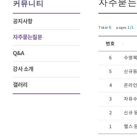
자주묻는
커뮤니티
공지사항
6
1/1
Total
pages
자주묻는질문
번호
Q&A
6
수영복
강사 소개
5
신규등
갤러리
4
온라인
3
자유
2
신규 
1
헬스 